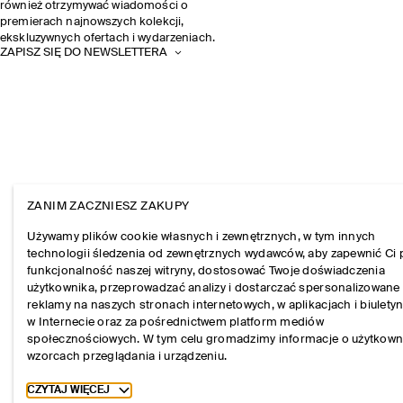
również otrzymywać wiadomości o
premierach najnowszych kolekcji,
ekskluzywnych ofertach i wydarzeniach.
ZAPISZ SIĘ DO NEWSLETTERA
ZANIM ZACZNIESZ ZAKUPY
Używamy plików cookie własnych i zewnętrznych, w tym innych
technologii śledzenia od zewnętrznych wydawców, aby zapewnić Ci 
funkcjonalność naszej witryny, dostosować Twoje doświadczenia
użytkownika, przeprowadzać analizy i dostarczać spersonalizowane
reklamy na naszych stronach internetowych, w aplikacjach i biulety
w Internecie oraz za pośrednictwem platform mediów
społecznościowych. W tym celu gromadzimy informacje o użytkown
wzorcach przeglądania i urządzeniu.
Toggle more cookie information
CZYTAJ WIĘCEJ