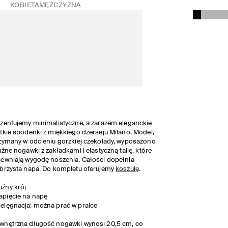
KOBIETA
MĘŻCZYZNA
zentujemy minimalistyczne, a zarazem eleganckie
tkie spodenki z miękkiego dżerseju Milano. Model,
zymany w odcieniu gorzkiej czekolady, wyposażono
uźne nogawki z zakładkami i elastyczną talię, które
ewniają wygodę noszenia. Całości dopełnia
brzysta napa. Do kompletu oferujemy
koszulę
.
uźny krój
apięcie na napę
ielęgnacja: można prać w pralce
wnętrzna długość nogawki wynosi 20,5 cm, co