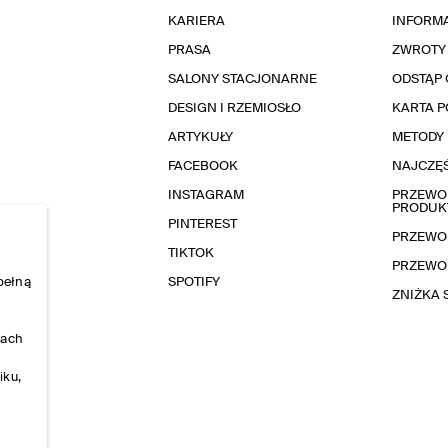
KARIERA
INFORMA
PRASA
ZWROTY
SALONY STACJONARNE
ODSTĄP 
DESIGN I RZEMIOSŁO
KARTA 
ARTYKUŁY
METODY 
FACEBOOK
NAJCZĘŚ
INSTAGRAM
PRZEWOD
PRODUK
PINTEREST
PRZEWO
TIKTOK
PRZEWO
pełną
SPOTIFY
ZNIŻKA
nach
iku,