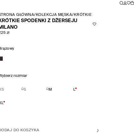
STRONA GŁÓWNA
/
KOLEKCJA MĘSKA
/
KRÓTKIE SPODENKI Z DŻERS
KRÓTKIE SPODENKI Z DŻERSEJU
MILANO
225 zł
Brązowy
Wybierz rozmiar
XS
S
M
L
XL
DODAJ DO KOSZYKA