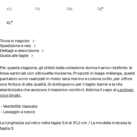
XS
S
M
L
XL
Trova in negozio
Spedizione e resi
Dettagli e descrizione
Guida alle taglie
Per questa stagione, gli stilisti della collezione donna hanno ridefinito le
linee sartoriali con silhouette moderne. Proposti in beige mélange, questi
pantaloni sono realizzati in misto lana merino e cotone cotto, per offrire
una finitura di alta qualità. Si distinguono per il taglio barrel e la vita
elasticizzata che assicura il massimo comfort. Abbina il capo al
cardigan
coordinato
.
Vestibilità rilassata
Lavaggio a secco
La lunghezza sul retro nella taglia S è di 61,2 cm / La modella indossa la
taglia S