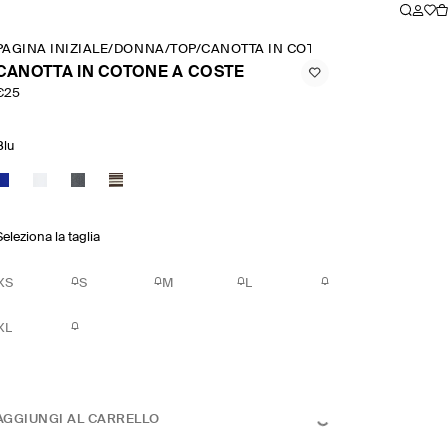
PAGINA INIZIALE
/
DONNA
/
TOP
/
CANOTTA IN COTONE A COSTE
CANOTTA IN COTONE A COSTE
€25
Blu
Seleziona la taglia
XS
S
M
L
XL
AGGIUNGI AL CARRELLO