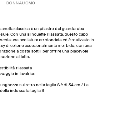
DONNA
UOMO
canotta classica è un pilastro del guardaroba
sule. Con una silhouette rilassata, questo capo
senta una scollatura arrotondata ed è realizzato in
sey di cotone eccezionalmente morbido, con una
orazione a coste sottili per offrire una piacevole
sazione al tatto.
estibilità rilassata
avaggio in lavatrice
lunghezza sul retro nella taglia S è di 54 cm / La
ella indossa la taglia S