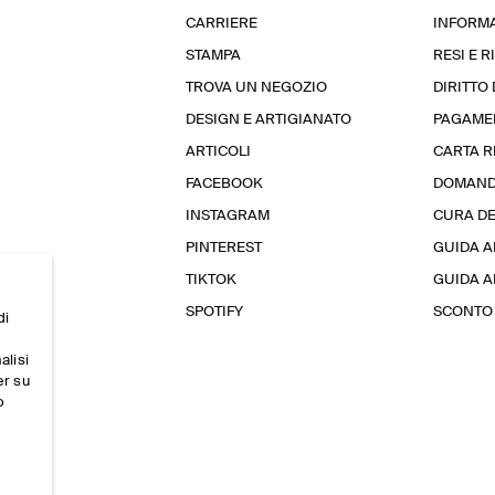
CARRIERE
INFORMA
STAMPA
RESI E 
TROVA UN NEGOZIO
DIRITTO
DESIGN E ARTIGIANATO
PAGAME
ARTICOLI
CARTA 
FACEBOOK
DOMAND
INSTAGRAM
CURA D
PINTEREST
GUIDA A
TIKTOK
GUIDA AL
SPOTIFY
SCONTO 
di
alisi
er su
o