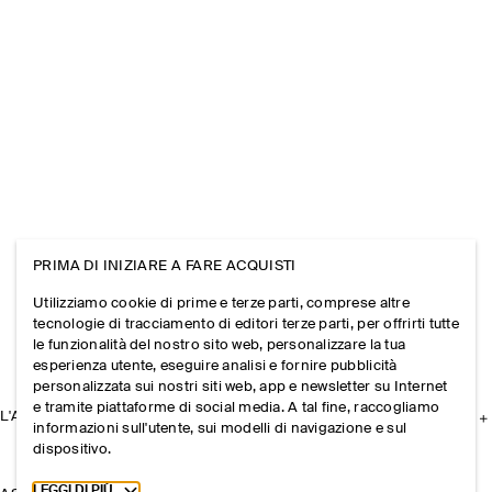
PRIMA DI INIZIARE A FARE ACQUISTI
Utilizziamo cookie di prime e terze parti, comprese altre
tecnologie di tracciamento di editori terze parti, per offrirti tutte
le funzionalità del nostro sito web, personalizzare la tua
esperienza utente, eseguire analisi e fornire pubblicità
personalizzata sui nostri siti web, app e newsletter su Internet
e tramite piattaforme di social media. A tal fine, raccogliamo
L'AZIENDA
informazioni sull'utente, sui modelli di navigazione e sul
dispositivo.
Toggle more cookie information
LEGGI DI PIÙ