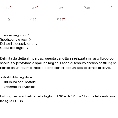
32
34
36
38
40
42
44
Trova in negozio
Spedizione e resi
Dettagli e descrizione
Guida alle taglie
Definita da dettagli ricercati, questa canotta è realizzata in raso fluido con
scollo a V profondo e spalline larghe. Fasce di tessuto creano sottili righe,
rifinite da un ricamo traforato che conferisce un effetto simile al pizzo.
Vestibilità regolare
Chiusura con bottoni
Lavaggio in lavatrice
La lunghezza sul retro nella taglia EU 36 è di 42 cm / La modella indossa
la taglia EU 36