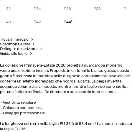
32
34
36
38
40
42
44
Trova in negozio
Spedizione e resi
Dettagli e descrizione
Guida alle taglie
La collezione Primavera-Estate 2026 proietta il guardaroba moderno
verso una direzione inedita. Proposta in un tonalità bianco gesso, questa
gonna è realizzata in morbida pelle di agnello appositamente lavorata per
conferire un effetto increspato che ricorda la carta. La piega invertita
aggiunge volume alla silhouette, mentre i bordi a taglio vivo sono sigillati
per una finitura raffinata. Da abbinare a una canotta tono su tono.
Vestibilità regolare
Chiusura con cerniera
Lavaggio professionale
La lunghezza sul retro nella taglia EU 36 è di 58,4 cm / La modella indossa
la taglia EU 36