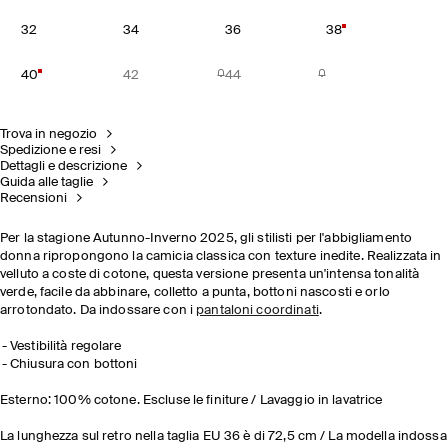
32
34
36
38
40
42
44
Trova in negozio
Spedizione e resi
Dettagli e descrizione
Guida alle taglie
Recensioni
Per la stagione Autunno-Inverno 2025, gli stilisti per l'abbigliamento
donna ripropongono la camicia classica con texture inedite. Realizzata in
velluto a coste di cotone, questa versione presenta un'intensa tonalità
verde, facile da abbinare, colletto a punta, bottoni nascosti e orlo
arrotondato. Da indossare con i
pantaloni coordinati
.
Vestibilità regolare
Chiusura con bottoni
Esterno: 100% cotone. Escluse le finiture / Lavaggio in lavatrice
La lunghezza sul retro nella taglia EU 36 è di 72,5 cm / La modella indossa