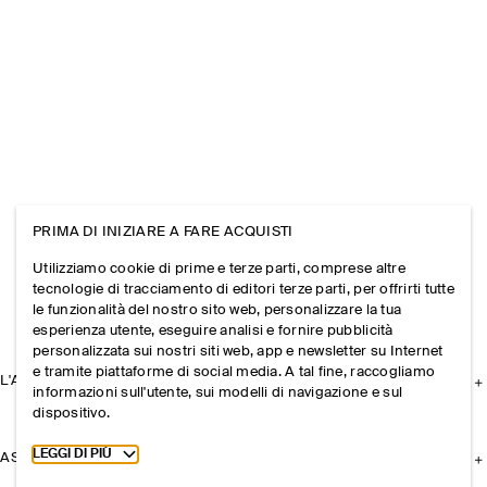
PRIMA DI INIZIARE A FARE ACQUISTI
Utilizziamo cookie di prime e terze parti, comprese altre
tecnologie di tracciamento di editori terze parti, per offrirti tutte
le funzionalità del nostro sito web, personalizzare la tua
esperienza utente, eseguire analisi e fornire pubblicità
personalizzata sui nostri siti web, app e newsletter su Internet
e tramite piattaforme di social media. A tal fine, raccogliamo
L'AZIENDA
informazioni sull'utente, sui modelli di navigazione e sul
dispositivo.
Toggle more cookie information
LEGGI DI PIÙ
ASSISTENZA