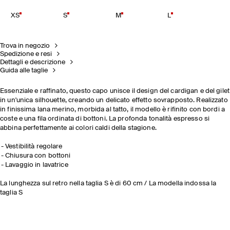
XS
S
M
L
Trova in negozio
Spedizione e resi
Dettagli e descrizione
Guida alle taglie
Essenziale e raffinato, questo capo unisce il design del cardigan e del gilet
in un'unica silhouette, creando un delicato effetto sovrapposto. Realizzato
in finissima lana merino, morbida al tatto, il modello è rifinito con bordi a
coste e una fila ordinata di bottoni. La profonda tonalità espresso si
abbina perfettamente ai colori caldi della stagione.
Vestibilità regolare
Chiusura con bottoni
Lavaggio in lavatrice
La lunghezza sul retro nella taglia S è di 60 cm / La modella indossa la
taglia S