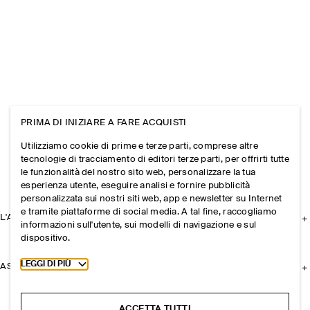
PRIMA DI INIZIARE A FARE ACQUISTI
Utilizziamo cookie di prime e terze parti, comprese altre
tecnologie di tracciamento di editori terze parti, per offrirti tutte
le funzionalità del nostro sito web, personalizzare la tua
esperienza utente, eseguire analisi e fornire pubblicità
personalizzata sui nostri siti web, app e newsletter su Internet
e tramite piattaforme di social media. A tal fine, raccogliamo
L'AZIENDA
informazioni sull'utente, sui modelli di navigazione e sul
dispositivo.
Toggle more cookie information
LEGGI DI PIÙ
ASSISTENZA
ACCETTA TUTTI