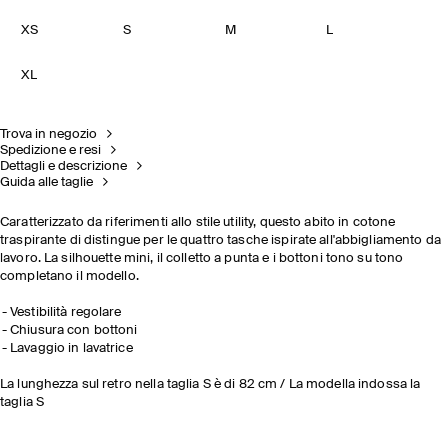
XS
S
M
L
XL
Trova in negozio
Spedizione e resi
Dettagli e descrizione
Guida alle taglie
Caratterizzato da riferimenti allo stile utility, questo abito in cotone
traspirante di distingue per le quattro tasche ispirate all'abbigliamento da
lavoro. La silhouette mini, il colletto a punta e i bottoni tono su tono
completano il modello.
Vestibilità regolare
Chiusura con bottoni
Lavaggio in lavatrice
La lunghezza sul retro nella taglia S è di 82 cm / La modella indossa la
taglia S