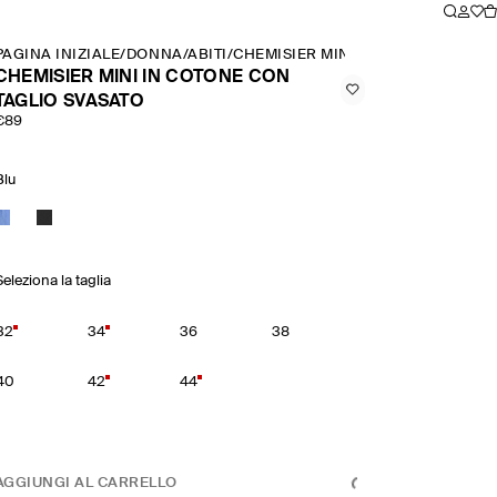
PAGINA INIZIALE
/
DONNA
/
ABITI
/
CHEMISIER MINI IN COTONE CON T
CHEMISIER MINI IN COTONE CON
TAGLIO SVASATO
€89
Blu
Seleziona la taglia
32
34
36
38
40
42
44
AGGIUNGI AL CARRELLO