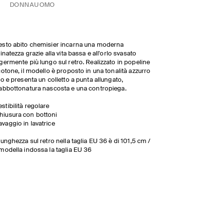
DONNA
UOMO
sto abito chemisier incarna una moderna
finatezza grazie
alla
vita bassa e all'orlo svasato
germente più lungo sul retro. Realizzato in popeline
cotone, il modello è proposto in una tonalità azzurro
lo e presenta un colletto a punta allungato,
abbottonatura nascosta e una contropiega.
estibilità regolare
hiusura con bottoni
avaggio in lavatrice
lunghezza sul retro nella taglia EU 36 è di 101,5 cm /
modella indossa la taglia EU 36