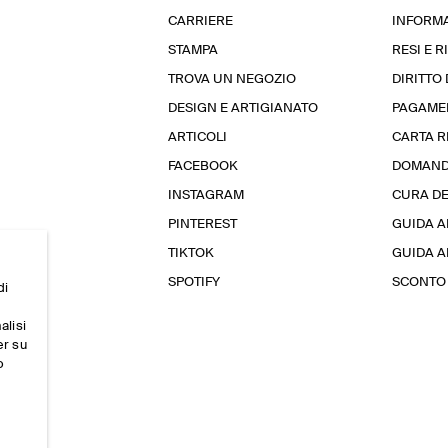
CARRIERE
INFORMA
STAMPA
RESI E 
TROVA UN NEGOZIO
DIRITTO
DESIGN E ARTIGIANATO
PAGAME
ARTICOLI
CARTA 
FACEBOOK
DOMAND
INSTAGRAM
CURA D
PINTEREST
GUIDA A
TIKTOK
GUIDA AL
SPOTIFY
SCONTO 
di
alisi
er su
o