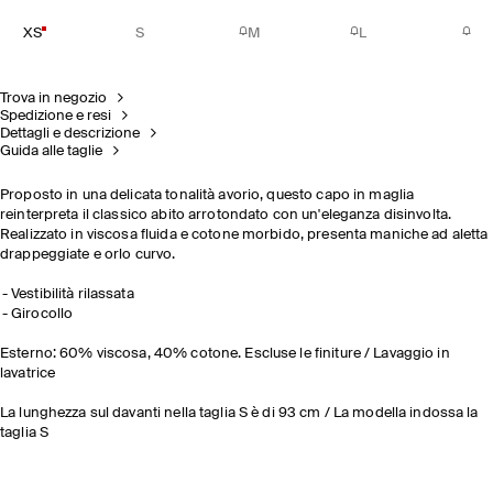
XS
S
M
L
Trova in negozio
Spedizione e resi
Dettagli e descrizione
Guida alle taglie
Proposto in una delicata tonalità avorio, questo capo in maglia
reinterpreta il classico abito arrotondato con un'eleganza disinvolta.
Realizzato in viscosa fluida e cotone morbido, presenta maniche ad aletta
drappeggiate e orlo curvo.
Vestibilità rilassata
Girocollo
Esterno: 60% viscosa, 40% cotone. Escluse le finiture / Lavaggio in
lavatrice
La lunghezza sul davanti nella taglia S è di 93 cm / La modella indossa la
taglia S