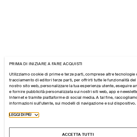
PRIMA DI INIZIARE A FARE ACQUISTI
Utilizziamo cookie di prime e terze parti, comprese altre tecnologie 
tracciamento di editori terze parti, per offrirti tutte le funzionalità del
nostro sito web, personalizzare la tua esperienza utente, eseguire an
e fornire pubblicità personalizzata sui nostri siti web, app e newslett
Internet e tramite piattaforme di social media. A tal fine, raccogliam
informazioni sull'utente, sui modelli di navigazione e sul dispositivo.
Toggle more cookie information
LEGGI DI PIÙ
ACCETTA TUTTI