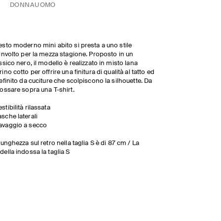
DONNA
UOMO
sto moderno mini abito si presta a uno stile
involto per la mezza stagione. Proposto in un
ssico nero, il modello è realizzato in misto lana
ino cotto per offrire una finitura di qualità al tatto ed
efinito da cuciture che scolpiscono la silhouette. Da
ossare sopra una T-shirt.
estibilità rilassata
asche laterali
avaggio a secco
lunghezza sul retro nella taglia S è di 87 cm / La
ella indossa la taglia S