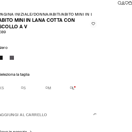
PAGINA INIZIALE
/
DONNA
/
ABITI
/
ABITO MINI IN LANA COTTA CON SC
ABITO MINI IN LANA COTTA CON
SCOLLO A V
€89
Nero
Seleziona la taglia
XS
S
M
L
AGGIUNGI AL CARRELLO