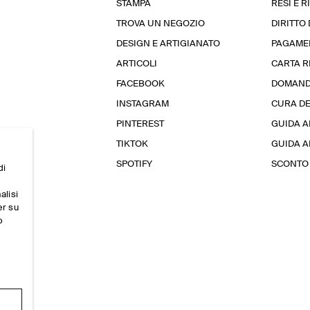
STAMPA
RESI E 
TROVA UN NEGOZIO
DIRITTO
DESIGN E ARTIGIANATO
PAGAME
ARTICOLI
CARTA 
FACEBOOK
DOMAND
INSTAGRAM
CURA D
PINTEREST
GUIDA A
TIKTOK
GUIDA AL
SPOTIFY
SCONTO 
di
alisi
er su
o