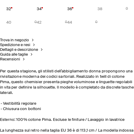
32
34
36
38
40
42
44
Trova in negozio
Spedizione e resi
Dettagli e descrizione
Guida alle taglie
Recensioni
Per questa stagione, gli stilisti dell’abbigliamento donna propongono una
rivisitazione moderna dei codici sartoriali. Realizzato in twill di cotone
Pima, questo chemisier presenta pieghe voluminose e linguette regolabili
in vita per definire la silhouette. Il modello è completato da discrete tasche
laterali.
Vestibilità regolare
Chiusura con bottoni
Esterno: 100% cotone Pima. Escluse le finiture / Lavaggio in lavatrice
La lunghezza sul retro nella taglia EU 36 è di 113,1 cm / La modella indossa