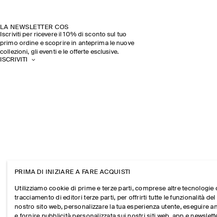
LA NEWSLETTER COS
Iscriviti per ricevere il 10% di sconto sul tuo
primo ordine e scoprire in anteprima le nuove
collezioni, gli eventi e le offerte esclusive.
ISCRIVITI
PRIMA DI INIZIARE A FARE ACQUISTI
Utilizziamo cookie di prime e terze parti, comprese altre tecnologie 
tracciamento di editori terze parti, per offrirti tutte le funzionalità del
nostro sito web, personalizzare la tua esperienza utente, eseguire an
e fornire pubblicità personalizzata sui nostri siti web, app e newslett