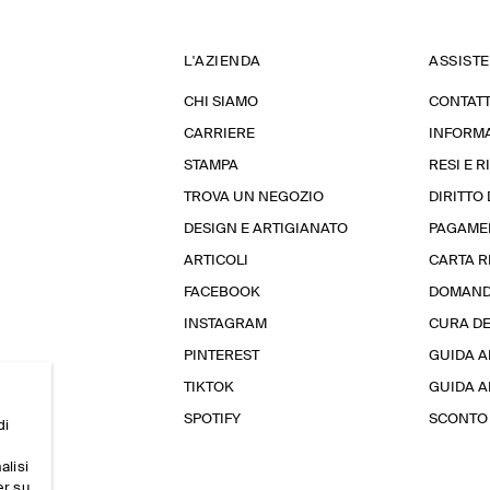
L'AZIENDA
ASSIST
CHI SIAMO
CONTATT
CARRIERE
INFORMA
STAMPA
RESI E 
TROVA UN NEGOZIO
DIRITTO
DESIGN E ARTIGIANATO
PAGAME
ARTICOLI
CARTA 
FACEBOOK
DOMAND
INSTAGRAM
CURA D
PINTEREST
GUIDA A
TIKTOK
GUIDA AL
SPOTIFY
SCONTO 
di
alisi
er su