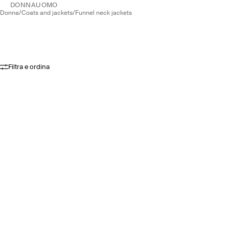
DONNA
UOMO
donna
/
coats and jackets
/
funnel neck jackets
Filtra e ordina