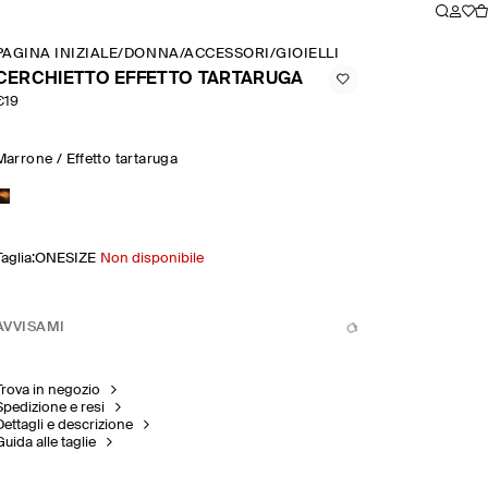
PAGINA INIZIALE
/
DONNA
/
ACCESSORI
/
GIOIELLI
/
CERCHIETTO EFFE
CERCHIETTO EFFETTO TARTARUGA
€19
Marrone / Effetto tartaruga
Taglia
:
ONESIZE
Non disponibile
AVVISAMI
Trova in negozio
Spedizione e resi
Dettagli e descrizione
Guida alle taglie