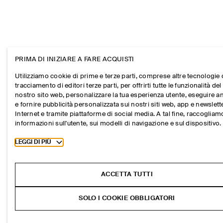
PRIMA DI INIZIARE A FARE ACQUISTI
Utilizziamo cookie di prime e terze parti, comprese altre tecnologie 
tracciamento di editori terze parti, per offrirti tutte le funzionalità del
nostro sito web, personalizzare la tua esperienza utente, eseguire an
e fornire pubblicità personalizzata sui nostri siti web, app e newslett
Internet e tramite piattaforme di social media. A tal fine, raccogliam
informazioni sull'utente, sui modelli di navigazione e sul dispositivo.
Toggle more cookie information
LEGGI DI PIÙ
ACCETTA TUTTI
SOLO I COOKIE OBBLIGATORI