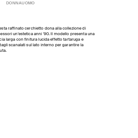
DONNA
UOMO
sta raffinato cerchietto dona alla collezione di
essori un'estetica anni '90. Il modello presenta una
cia larga con finitura lucida effetto tartaruga e
tagli scanalati sul lato interno per garantire la
uta.