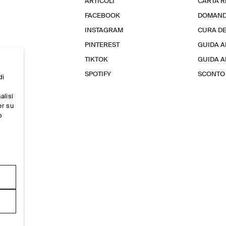
ARTICOLI
CARTA 
FACEBOOK
DOMAND
INSTAGRAM
CURA D
PINTEREST
GUIDA A
TIKTOK
GUIDA AL
SPOTIFY
SCONTO 
di
alisi
er su
o