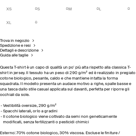
XS
S
M
L
XL
Trova in negozio
Spedizione e resi
Dettagli e descrizione
Guida alle taglie
Questa T-shirt è un capo di qualità un po' più alta rispetto alla classica T-
shirt in jersey. Il tessuto ha un peso di 290 g/m² ed è realizzato in pregiato
cotone biologico, pesante, caldo e che mantiene intatta la forma
squadrata. Il modello presenta un audace motivo a righe, spalle basse e
una tasca dallo stile casual applicata sul davanti, perfetta per riporre gli
occhiali da sole.
Vestibilità oversize, 290 g/m²
Spacchi laterali, orlo a gradini
Il c
o
t
o
n
e
b
i
ol
ogico viene coltivato da semi non geneticamente
modificati, senza
fertilizzanti
o
pesticidi chimici
Esterno: 70% cotone biologico, 30% viscosa. Escluse le finiture /