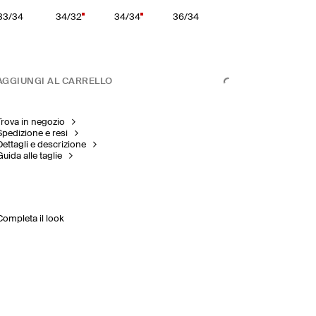
33/34
34/32
34/34
36/34
AGGIUNGI AL CARRELLO
Trova in negozio
Spedizione e resi
Dettagli e descrizione
Guida alle taglie
Completa il look