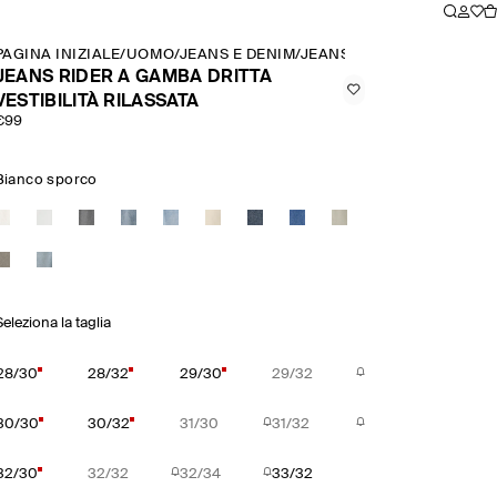
PAGINA INIZIALE
/
UOMO
/
JEANS E DENIM
/
JEANS RIDER A GAMBA DRI
JEANS RIDER A GAMBA DRITTA
VESTIBILITÀ RILASSATA
€99
Bianco sporco
Seleziona la taglia
28/30
28/32
29/30
29/32
30/30
30/32
31/30
31/32
32/30
32/32
32/34
33/32