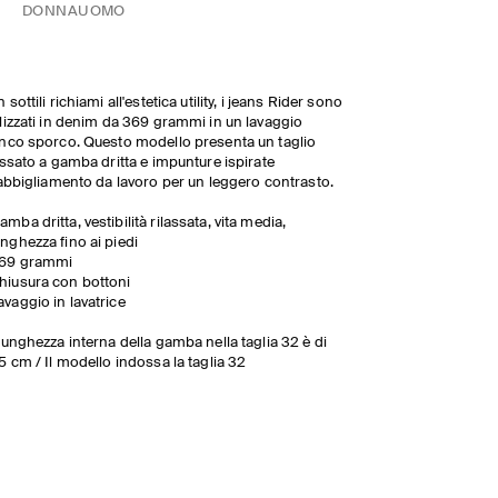
DONNA
UOMO
 sottili richiami all'estetica utility, i jeans Rider sono
lizzati in denim da 369 grammi in un lavaggio
nco sporco. Questo modello presenta un taglio
assato a gamba dritta e impunture ispirate
'abbigliamento da lavoro per un leggero contrasto.
amba dritta, vestibilità rilassata, vita media,
unghezza fino ai piedi
69 grammi
hiusura con bottoni
avaggio in lavatrice
lunghezza interna della gamba nella taglia 32 è di
5 cm / Il modello indossa la taglia 32