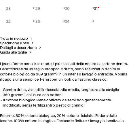
28
29
30
31
32
33
34
Trova in negozio
Spedizione e resi
Dettagli e descrizione
Guida alle taglie
I jeans Dome sono tra i modelli più rilassati della nostra collezione denim.
Caratterizzati da un taglio cropped e dritto, sono realizzati in denim di
cotone biologico da 369 grammi in un intenso lavaggio antracite. Abbina
il capo a una semplice T-shirt per un look dal fascino classico.
Gamba dritta, vestibilità rilassata, vita media, lunghezza alla caviglia
369 grammi, chiusura con bottoni
Il cotone biologico viene coltivato da semi non geneticamente
modificati, senza fertilizzanti o pesticidi chimici
Esterno: 80% cotone biologico, 20% cotone riciclato. Fodera delle
tasche: 100% cotone biologico. Escluse le finiture / lavaggio localizzato