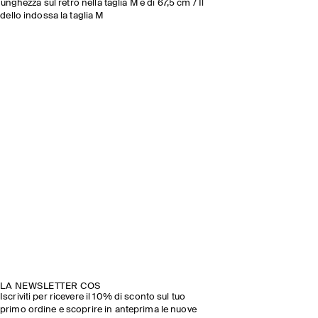
lunghezza sul retro nella taglia M è di 67,5 cm / Il
ello indossa la taglia M
LA NEWSLETTER COS
Iscriviti per ricevere il 10% di sconto sul tuo
primo ordine e scoprire in anteprima le nuove