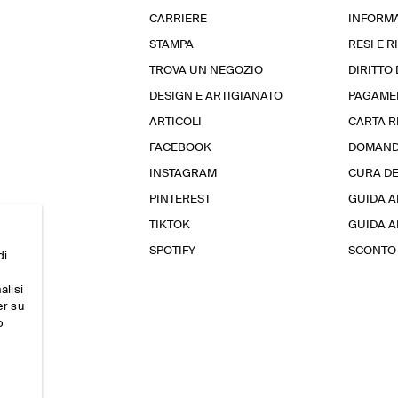
CARRIERE
INFORMA
STAMPA
RESI E 
TROVA UN NEGOZIO
DIRITTO
DESIGN E ARTIGIANATO
PAGAME
ARTICOLI
CARTA 
FACEBOOK
DOMAND
INSTAGRAM
CURA D
PINTEREST
GUIDA A
TIKTOK
GUIDA AL
SPOTIFY
SCONTO 
di
alisi
er su
o