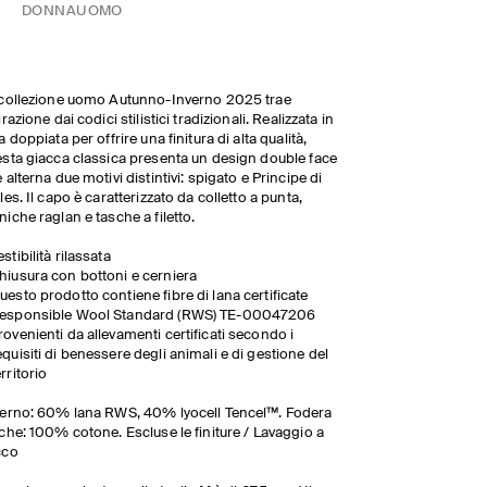
DONNA
UOMO
collezione uomo Autunno-Inverno 2025 trae
irazione dai codici stilistici tradizionali. Realizzata in
a doppiata per offrire una finitura di alta qualità,
sta giacca classica presenta un design double face
 alterna due motivi distintivi: spigato e Principe di
les
.
Il capo è caratterizzato da colletto a punta,
iche raglan e tasche a filetto.
estibilità rilassata
hiusura con bottoni e cerniera
uesto prodotto contiene fibre di lana certificate
esponsible Wool Standard (RWS) TE-00047206
rovenienti da allevamenti certificati secondo i
equisiti di benessere degli animali e di gestione del
erritorio
erno: 60% lana RWS, 40% lyocell Tencel™. Fodera
che: 100% cotone. Escluse le finiture / Lavaggio a
cco