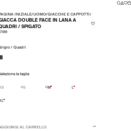
PAGINA INIZIALE
/
UOMO
/
GIACCHE E CAPPOTTI
/
GIACCA DOUBLE FAC
GIACCA DOUBLE FACE IN LANA A
QUADRI / SPIGATO
€199
Grigio / Quadri
Seleziona la taglia
XS
S
M
L
XL
AGGIUNGI AL CARRELLO