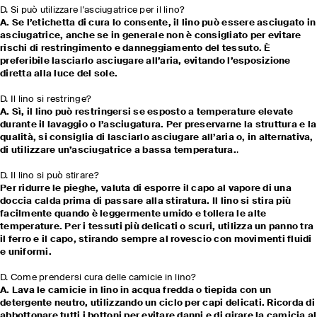
D. Si può utilizzare l'asciugatrice per il lino?
A. Se l’etichetta di cura lo consente, il lino può essere asciugato in
asciugatrice, anche se in generale non è consigliato per evitare
rischi di restringimento e danneggiamento del tessuto. È
preferibile lasciarlo asciugare all’aria, evitando l’esposizione
diretta alla luce del sole.
D. Il lino si restringe?
A. Sì, il lino può restringersi se esposto a temperature elevate
durante il lavaggio o l’asciugatura. Per preservarne la struttura e la
qualità, si consiglia di lasciarlo asciugare all’aria o, in alternativa,
di utilizzare un’asciugatrice a bassa temperatura.
.
D. Il lino si può stirare?
Per ridurre le pieghe, valuta di esporre il capo al vapore di una
doccia calda prima di passare alla stiratura. Il lino si stira più
facilmente quando è leggermente umido e tollera le alte
temperature. Per i tessuti più delicati o scuri, utilizza un panno tra
il ferro e il capo, stirando sempre al rovescio con movimenti fluidi
e uniformi.
D. Come prendersi cura delle camicie in lino?
A. Lava le camicie in lino in acqua fredda o tiepida con un
detergente neutro, utilizzando un ciclo per capi delicati. Ricorda di
abbottonare tutti i bottoni per evitare danni e di girare la camicia al