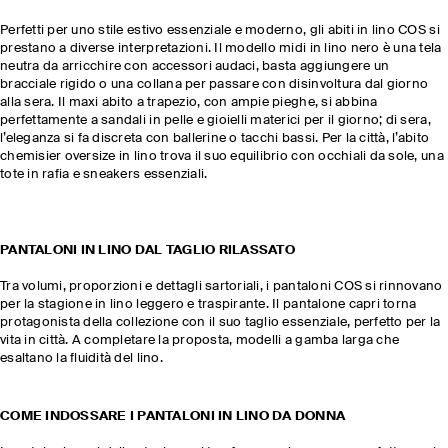
Perfetti per uno stile estivo essenziale e moderno, gli abiti in lino COS si
prestano a diverse interpretazioni. Il modello midi in lino nero è una tela
neutra da arricchire con accessori audaci, basta aggiungere un
bracciale rigido o una collana per passare con disinvoltura dal giorno
alla sera. Il maxi abito a trapezio, con ampie pieghe, si abbina
perfettamente a sandali in pelle e gioielli materici per il giorno; di sera,
l’eleganza si fa discreta con ballerine o tacchi bassi. Per la città, l’abito
chemisier oversize in lino trova il suo equilibrio con occhiali da sole, una
tote in rafia e sneakers essenziali.
PANTALONI IN LINO DAL TAGLIO RILASSATO
Tra volumi, proporzioni e dettagli sartoriali, i pantaloni COS si rinnovano
per la stagione in lino leggero e traspirante. Il pantalone capri torna
protagonista della collezione con il suo taglio essenziale, perfetto per la
vita in città. A completare la proposta, modelli a gamba larga che
esaltano la fluidità del lino.
COME INDOSSARE I PANTALONI IN LINO DA DONNA