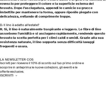
rovescio per proteggere il colore e la superficie esterna del
tessuto. Dopo l’asciugatura, appendi le camicie su grucce
imbottite per mantenere la forma, oppure riponile piegate con
delicatezza, evitando di comprimerle troppo.
D. Il lino è adatto all'estate?
R. Sì, il lino è naturalmente traspirante e leggero. Le fibre di lino
assorbono l'umidità e si asciugano rapidamente, rendendo questo
tessuto la scelta perfetta per i climi caldi e umidi. Grazie alla sua
resistenza naturale, il lino sopporta senza difficoltà lavaggi
frequenti e usura.
LA NEWSLETTER COS
Iscriviti per ricevere il 10% di sconto sul tuo primo ordine e
scoprire in anteprima le nuove collezioni, gli eventi e le
offerte esclusive.
ISCRIVITI