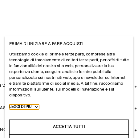
PRIMA DI INIZIARE A FARE ACQUISTI
Utilizziamo cookie di prime e terze parti, comprese altre
tecnologie di tracciamento di editori terze parti, per offrirti tutte
le funzionalità del nostro sito web, personalizzare la tua
esperienza utente, eseguire analisi e fornire pubblicità
personalizzata sui nostri siti web, app e newsletter su Internet
e tramite piattaforme di social media. A tal fine, raccogliamo
L'AZIENDA
informazioni sull'utente, sui modelli di navigazione e sul
dispositivo.
Toggle more cookie information
LEGGI DI PIÙ
ASSISTENZA
ACCETTA TUTTI
NOTE LEGALI