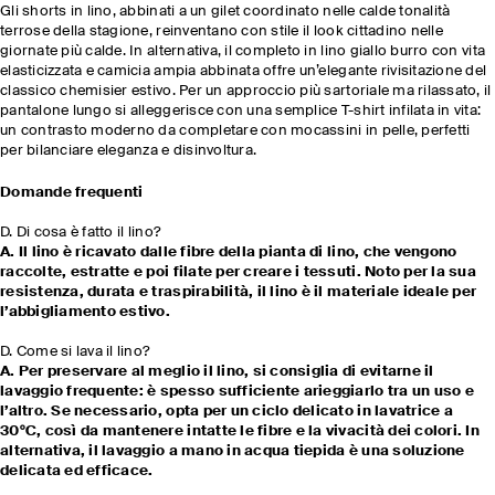
Gli shorts in lino, abbinati a un gilet coordinato nelle calde tonalità
terrose della stagione, reinventano con stile il look cittadino nelle
giornate più calde. In alternativa, il completo in lino giallo burro con vita
elasticizzata e camicia ampia abbinata offre un’elegante rivisitazione del
classico chemisier estivo. Per un approccio più sartoriale ma rilassato, il
pantalone lungo si alleggerisce con una semplice T-shirt infilata in vita:
un contrasto moderno da completare con mocassini in pelle, perfetti
per bilanciare eleganza e disinvoltura.
Domande frequenti
D. Di cosa è fatto il lino?
A. Il lino è ricavato dalle fibre della pianta di lino, che vengono
raccolte, estratte e poi filate per creare i tessuti. Noto per la sua
resistenza, durata e traspirabilità, il lino è il materiale ideale per
l’abbigliamento estivo.
D. Come si lava il lino?
A. Per preservare al meglio il lino, si consiglia di evitarne il
lavaggio frequente: è spesso sufficiente arieggiarlo tra un uso e
l’altro. Se necessario, opta per un ciclo delicato in lavatrice a
30°C, così da mantenere intatte le fibre e la vivacità dei colori. In
alternativa, il lavaggio a mano in acqua tiepida è una soluzione
delicata ed efficace.