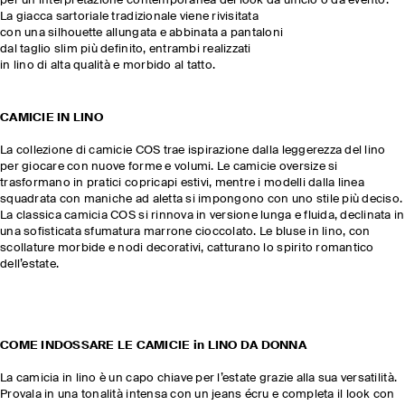
per un’interpretazione contemporanea del look da ufficio o da evento.
La giacca sartoriale tradizionale viene rivisitata
con una silhouette allungata e abbinata a pantaloni
dal taglio slim più definito, entrambi realizzati
in lino di alta qualità e morbido al tatto.
CAMICIE IN LINO
La collezione di camicie COS trae ispirazione dalla leggerezza del lino
per giocare con nuove forme e volumi. Le camicie oversize si
trasformano in pratici copricapi estivi, mentre i modelli dalla linea
squadrata con maniche ad aletta si impongono con uno stile più deciso.
La classica camicia COS si rinnova in versione lunga e fluida, declinata in
una sofisticata sfumatura marrone cioccolato. Le bluse in lino, con
scollature morbide e nodi decorativi, catturano lo spirito romantico
dell’estate.
COME INDOSSARE LE CAMICIE in LINO DA DONNA
La camicia in lino è un capo chiave per l’estate grazie alla sua versatilità.
Provala in una tonalità intensa con un jeans écru e completa il look con