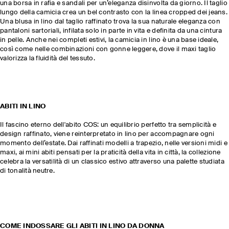
una borsa in rafia e sandali per un’eleganza disinvolta da giorno. Il taglio
lungo della camicia crea un bel contrasto con la linea cropped dei jeans.
Una blusa in lino dal taglio raffinato trova la sua naturale eleganza con
pantaloni sartoriali, infilata solo in parte in vita e definita da una cintura
in pelle. Anche nei completi estivi, la camicia in lino è una base ideale,
così come nelle combinazioni con gonne leggere, dove il maxi taglio
valorizza la fluidità del tessuto.
ABITI IN LINO
Il fascino eterno dell'abito COS: un equilibrio perfetto tra semplicità e
design raffinato, viene reinterpretato in lino per accompagnare ogni
momento dell’estate. Dai raffinati modelli a trapezio, nelle versioni midi e
maxi, ai mini abiti pensati per la praticità della vita in città, la collezione
celebra la versatilità di un classico estivo attraverso una palette studiata
di tonalità neutre.
COME INDOSSARE GLI ABITI IN LINO DA DONNA