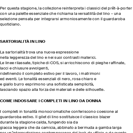
Per questa stagione, la collezione reinterpreta i classici del prêt-à-porter
con una palette essenziale che richiama la versatilità del lino – una
selezione pensata per integrarsi armoniosamente con il guardaroba
quotidiano.
SARTORIALITÀ IN LINO
La sartorialità trova una nuova espressione
nella leggerezza del lino e nei suoi contrasti materici.
Le linee rilassate, tipiche di COS, si arricchiscono di pieghe raffinate,
lacci e chiusure avvolgenti,
ridefinendo il completo estivo per il lavoro, i matrimoni
ed eventi. Le tonalità essenziali di nero, rosa chiaro e
e giallo burro esprimono una sofisticata semplicità,
lasciando spazio alla forza dei materiali e delle silhouette.
COME INDOSSARE I COMPLETI IN LINO DA DONNA
I completi in tonalità monocromatiche conferiscono coesione al
guardaroba estivo. Il gilet di lino sostituisce il classico blazer
durante la stagione calda, fungendo sia da
giacca leggera che da camicia, abbinato a bermuda a gamba larga