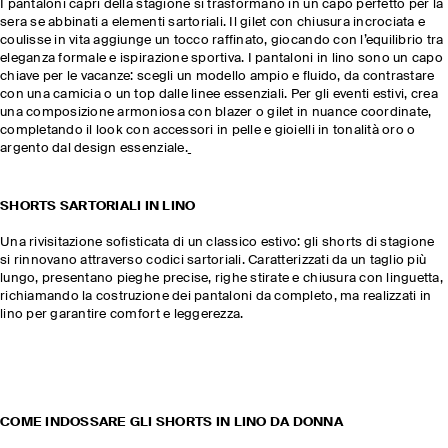
I pantaloni capri della stagione si trasformano in un capo perfetto per la
sera se abbinati a elementi sartoriali. Il gilet con chiusura incrociata e
coulisse in vita aggiunge un tocco raffinato, giocando con l’equilibrio tra
eleganza formale e ispirazione sportiva. I pantaloni in lino sono un capo
chiave per le vacanze: scegli un modello ampio e fluido, da contrastare
con una camicia o un top dalle linee essenziali. Per gli eventi estivi, crea
una composizione armoniosa con blazer o gilet in nuance coordinate,
completando il look con accessori in pelle e gioielli in tonalità oro o
argento dal design essenziale.
SHORTS SARTORIALI IN LINO
Una rivisitazione sofisticata di un classico estivo: gli shorts di stagione
si rinnovano attraverso codici sartoriali. Caratterizzati da un taglio più
lungo, presentano pieghe precise, righe stirate e chiusura con linguetta,
richiamando la costruzione dei pantaloni da completo, ma realizzati in
lino per garantire comfort e leggerezza.
COME INDOSSARE GLI SHORTS IN LINO DA DONNA