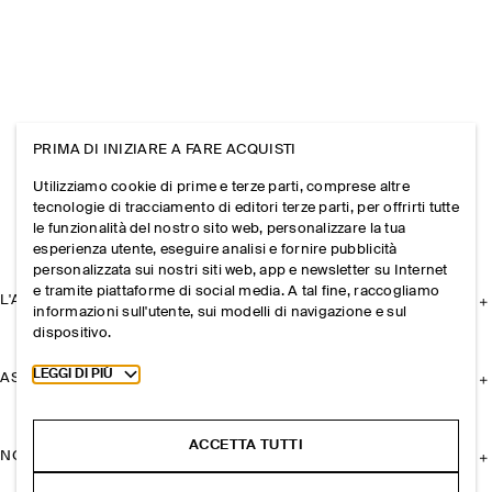
PRIMA DI INIZIARE A FARE ACQUISTI
Utilizziamo cookie di prime e terze parti, comprese altre
tecnologie di tracciamento di editori terze parti, per offrirti tutte
le funzionalità del nostro sito web, personalizzare la tua
esperienza utente, eseguire analisi e fornire pubblicità
personalizzata sui nostri siti web, app e newsletter su Internet
e tramite piattaforme di social media. A tal fine, raccogliamo
L'AZIENDA
informazioni sull'utente, sui modelli di navigazione e sul
dispositivo.
Toggle more cookie information
LEGGI DI PIÙ
ASSISTENZA
ACCETTA TUTTI
NOTE LEGALI