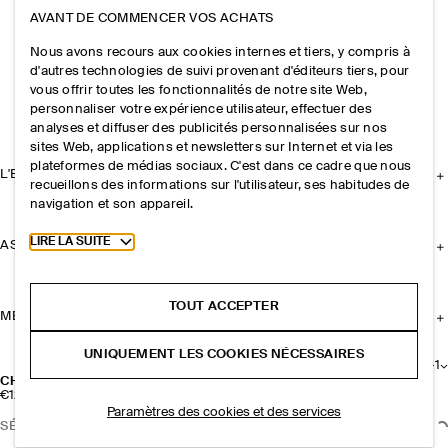
AVANT DE COMMENCER VOS ACHATS
Nous avons recours aux cookies internes et tiers, y compris à
d'autres technologies de suivi provenant d'éditeurs tiers, pour
vous offrir toutes les fonctionnalités de notre site Web,
personnaliser votre expérience utilisateur, effectuer des
analyses et diffuser des publicités personnalisées sur nos
sites Web, applications et newsletters sur Internet et via les
plateformes de médias sociaux. C'est dans ce cadre que nous
L'ENTREPRISE
recueillons des informations sur l'utilisateur, ses habitudes de
navigation et son appareil.
Toggle more cookie information
LIRE LA SUITE
ASSISTANCE
TOUT ACCEPTER
MENTIONS LÉGALES
UNIQUEMENT LES COOKIES NÉCESSAIRES
+
1
CHAUSSETTES EN MAILLE POINTELLE
€12
Paramètres des cookies et des services
SÉLECTIONNER UNE TAILLE