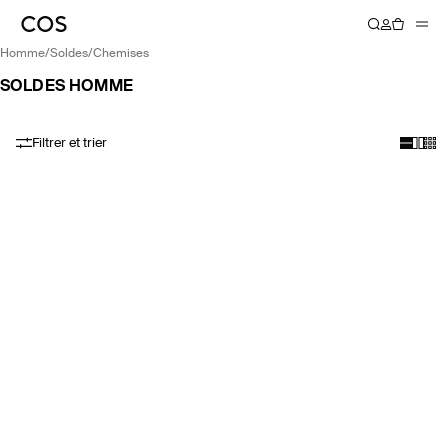
homme
/
soldes
/
chemises
SOLDES HOMME
Filtrer et trier