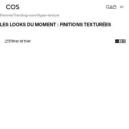
femme
/
trending-now
/
hyper-texture
LES LOOKS DU MOMENT : FINITIONS TEXTURÉES
Filtrer et trier