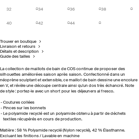
32
34
36
38
40
42
44
Trouver en boutique
Livraison et retours
Détails et description
Guide des tailles
La collection de maillots de bain de COS continue de proposer des
silhouettes améliorées saison après saison. Confectionné dans un
néoprène sculptant et extensible, ce maillot de bain dessine une encolure
en V, et révèle une découpe centrale ainsi qu'un dos très échancré. Note
de style : portez-le avec un short pour les déjeuners al fresco.
Coutures collées
Pinces sur les bonnets
Le polyamide recyclé est un polyamide obtenu à partir de déchets
textiles récupérés en cours de production.
Matière : 58 % Polyamide recyclé (Nylon recyclé), 42 % Élasthanne.
Excluant les finitions / Lavable en machine