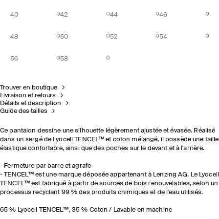
40
42
44
46
48
50
52
54
56
58
Trouver en boutique
Livraison et retours
Détails et description
Guide des tailles
Ce pantalon dessine une silhouette légèrement ajustée et évasée. Réalisé
dans un sergé de Lyocell TENCEL™ et coton mélangé, il possède une taille
élastique confortable, ainsi que des poches sur le devant et à l'arrière.
- Fermeture par barre et agrafe
- TENCEL™ est une marque déposée appartenant à Lenzing AG. Le Lyocell
TENCEL™ est fabriqué à partir de sources de bois renouvelables, selon un
processus recyclant 99 % des produits chimiques et de l'eau utilisés.
65 % Lyocell TENCEL™, 35 % Coton / Lavable en machine