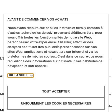
AVANT DE COMMENCER VOS ACHATS
Nous avons recours aux cookies internes et tiers, y compris à
d'autres technologies de suivi provenant d'éditeurs tiers, pour
vous offrir toutes les fonctionnalités de notre site Web,
personnaliser votre expérience utilisateur, effectuer des
analyses et diffuser des publicités personnalisées sur nos
sites Web, applications et newsletters sur Internet et via les
plateformes de médias sociaux. C'est dans ce cadre que nous
L'ENTREPRISE
recueillons des informations sur l'utilisateur, ses habitudes de
navigation et son appareil.
Toggle more cookie information
LIRE LA SUITE
ASSISTANCE
TOUT ACCEPTER
MENTIONS LÉGALES
UNIQUEMENT LES COOKIES NÉCESSAIRES
+
1
MINI CRÉOLES MARTELÉES