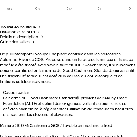
XS
S
M
L
Trouver en boutique
Livraison et retours
Détails et description
Guide des tailles
Ce pull intemporel occupe une place centrale dans les collections
Automne-Hiver de COS. Proposé dans un turquoise lumineux et frais, ce
modèle a été tricoté avec savoir-faire en 100 % cachemire, luxueusement
doux et certifié selon la norme du Good Cashmere Standard, qui garantit
une traçabilité totale. Il est doté d'un col ras-du-cou classique et de
finitions côtelées soignées.
Coupe regular
La norme du Good Cashmere Standard® provient de l'Aid by Trade
Foundation (AbTF) et définit des exigences veillant au bien-être des
chèvres cachemire, à réglementer l'utilisation de ressources naturelles
et à soutenir les éleveurs et éleveuses.
Matière : 100 % Cachemire GCS / Lavable en machine à froid
La longueur du dos en taille S est de 60 cm / Le mannequin porte la