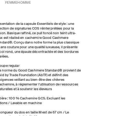
FEMME
HOMME
sentation de la capsule Essentiels de style : une
ection de signatures COS réinterprétées pour la
son. Basique raffiné, ce pull foncé non teint ultra-
x est réalisé en cachemire Good Cashmere
ndard®. Conçu dans notre forme la plus classique
sans couture pour une qualité luxueuse, il présente
col rond, une épaule décontractée et des bordures
elées.
oupe regular
a norme du Good Cashmere Standard® provient de
'Aid by Trade Foundation (AbTF) et définit des
xigences veillant au bien-être des chèvres
achemire, à réglementer l'utilisation de ressources
aturelles et à soutenir les éleveurs
ière : 100 % Cachemire GCS. Excluant les
itions / Lavable en machine
longueur du dos en taille M est de 67 cm / Le