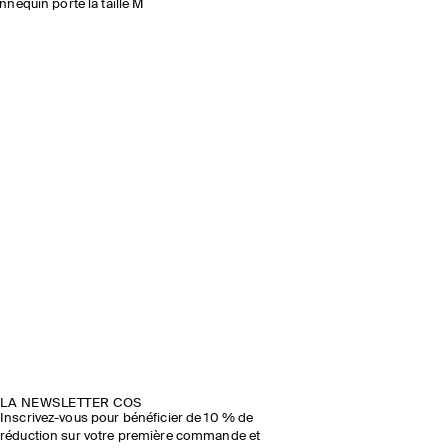
nequin porte la taille M
LA NEWSLETTER COS
Inscrivez-vous pour bénéficier de 10 % de
réduction sur votre première commande et