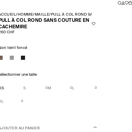
ACCUEIL
/
HOMME
/
MAILLE
/
PULL À COL ROND SANS COUTURE EN C
PULL À COL ROND SANS COUTURE EN
CACHEMIRE
260 CHF
Non teint foncé
Sélectionner une taille
XS
S
M
L
XL
AJOUTER AU PANIER