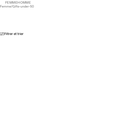
FEMME
HOMME
femme
/
gifts-under-50
Filtrer et trier