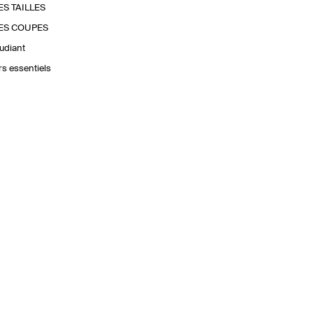
ES TAILLES
ES COUPES
udiant
urs essentiels