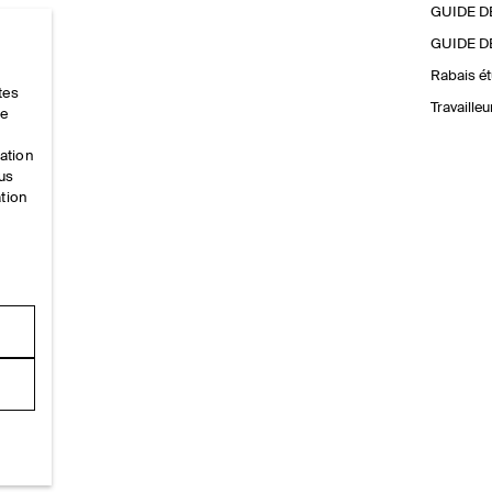
GUIDE D
GUIDE D
Rabais ét
tes
Travaille
ce
mation
ous
ation