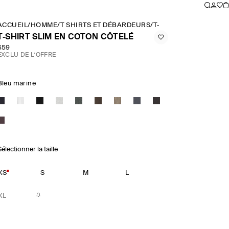
ACCUEIL
/
HOMME
/
T SHIRTS ET DÉBARDEURS
/
T‑SHIRT SLIM EN CO
T‑SHIRT SLIM EN COTON CÔTELÉ
$59
EXCLU DE L’OFFRE
Bleu marine
électionner la taille
XS
S
M
L
XL