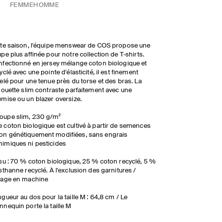
FEMME
HOMME
te saison, l'équipe menswear de COS propose une
pe plus affinée pour notre collection de T‑shirts.
fectionné en jersey mélange coton biologique et
yclé avec une pointe d'élasticité, il est finement
elé pour une tenue près du torse et des bras. La
houette slim contraste parfaitement avec une
mise ou un blazer oversize.
oupe slim, 230 g/m²
e coton biologique est cultivé à partir de semences
on génétiquement modifiées, sans engrais
himiques ni pesticides
su : 70 % coton biologique, 25 % coton recyclé, 5 %
sthanne recyclé. À l'exclusion des garnitures /
vage en machine
gueur au dos pour la taille M : 64,8 cm / Le
nequin porte la taille M