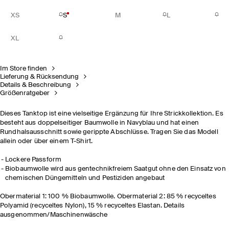
XS
S
M
L
XL
Im Store finden
Lieferung & Rücksendung
Details & Beschreibung
Größenratgeber
Dieses Tanktop ist eine vielseitige Ergänzung für Ihre Strickkollektion. Es
besteht aus doppelseitiger Baumwolle in Navyblau und hat einen
Rundhalsausschnitt sowie gerippte Abschlüsse. Tragen Sie das Modell
allein oder über einem T-Shirt.
Lockere Passform
Biobaumwolle wird aus gentechnikfreiem Saatgut ohne den Einsatz von
chemischen Düngemitteln und Pestiziden angebaut
Obermaterial 1: 100 % Biobaumwolle. Obermaterial 2: 85 % recyceltes
Polyamid (recyceltes Nylon), 15 % recyceltes Elastan. Details
ausgenommen/Maschinenwäsche