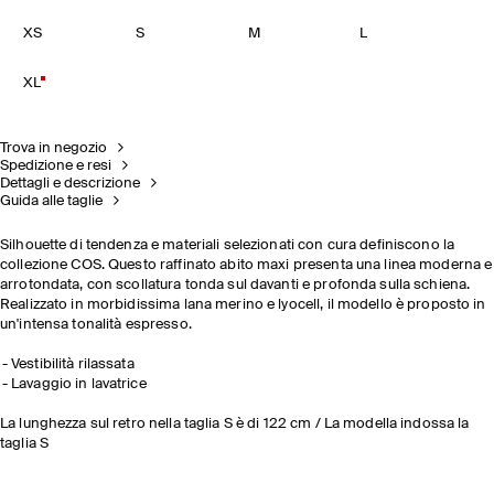
XS
S
M
L
XL
Trova in negozio
Spedizione e resi
Dettagli e descrizione
Guida alle taglie
Silhouette di tendenza e materiali selezionati con cura definiscono la
collezione COS. Questo raffinato abito maxi presenta una linea moderna e
arrotondata, con scollatura tonda sul davanti e profonda sulla schiena.
Realizzato in morbidissima lana merino e lyocell, il modello è proposto in
un'intensa tonalità espresso.
Vestibilità rilassata
Lavaggio in lavatrice
La lunghezza sul retro nella taglia S è di 122 cm / La modella indossa la
taglia S