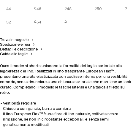
44
46
48
50
52
54
Trova in negozio
Spedizione e resi
Dettagli e descrizione
Guida alle taglie
Questi moderni shorts uniscono la formalità del taglio sartoriale alla
leggerezza del lino. Realizzati in lino traspirante European Flax™,
presentano una vita elasticizzata con coulisse interna per una vestibilità
comoda, senza rinunciare a una chiusura sartoriale che mantiene un look
curato. Completano il modello le tasche laterali e una tasca a filetto sul
retro.
Vestibilità regolare
Chiusura con gancio, barra e cerniera
Il lino European Flax™ è una fibra di lino naturale, coltivata senza
irrigazione, se non in circostanze eccezionali, e senza semi
geneticamente modificati