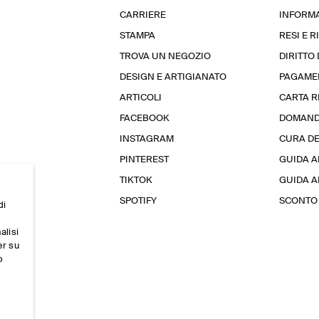
CARRIERE
INFORMA
STAMPA
RESI E 
TROVA UN NEGOZIO
DIRITTO
DESIGN E ARTIGIANATO
PAGAME
ARTICOLI
CARTA 
FACEBOOK
DOMAND
INSTAGRAM
CURA D
PINTEREST
GUIDA A
TIKTOK
GUIDA AL
SPOTIFY
SCONTO 
di
alisi
er su
o