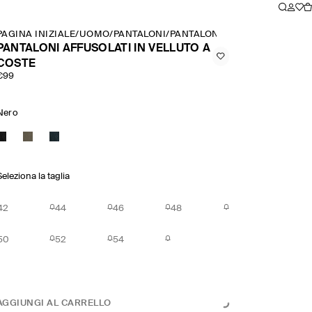
PAGINA INIZIALE
/
UOMO
/
PANTALONI
/
PANTALONI AFFUSOLATI IN VE
PANTALONI AFFUSOLATI IN VELLUTO A
COSTE
€99
Nero
Seleziona la taglia
42
44
46
48
50
52
54
AGGIUNGI AL CARRELLO