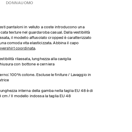
DONNA
UOMO
sti pantaloni in velluto a coste introducono una
icata texture nel guardaroba casual. Dalla vestibilità
assata, il modello affusolato cropped è caratterizzato
una comoda vita elasticizzata. Abbina il capo
overshirt coordinata
.
estibilità rilassata, lunghezza alla caviglia
hiusura con bottone e cerniera
erno: 100% cotone. Escluse le finiture / Lavaggio in
atrice
lunghezza interna della gamba nella taglia EU 48 è di
8 cm / Il modello indossa la taglia EU 48