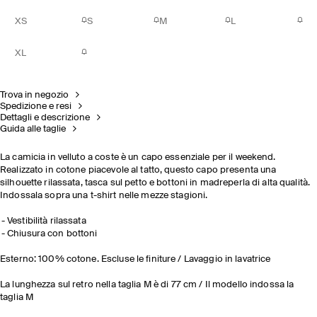
XS
S
M
L
XL
Trova in negozio
Spedizione e resi
Dettagli e descrizione
Guida alle taglie
La camicia in velluto a coste è un capo essenziale per il weekend.
Realizzato in cotone piacevole al tatto, questo capo presenta una
silhouette rilassata, tasca sul petto e bottoni in madreperla di alta qualità.
Indossala sopra una t-shirt nelle mezze stagioni.
Vestibilità rilassata
Chiusura con bottoni
Esterno: 100% cotone. Escluse le finiture / Lavaggio in lavatrice
La lunghezza sul retro nella taglia M è di 77 cm / Il modello indossa la
taglia M