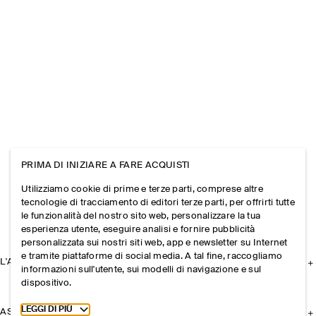
PRIMA DI INIZIARE A FARE ACQUISTI
Utilizziamo cookie di prime e terze parti, comprese altre
tecnologie di tracciamento di editori terze parti, per offrirti tutte
le funzionalità del nostro sito web, personalizzare la tua
esperienza utente, eseguire analisi e fornire pubblicità
personalizzata sui nostri siti web, app e newsletter su Internet
e tramite piattaforme di social media. A tal fine, raccogliamo
L'AZIENDA
informazioni sull'utente, sui modelli di navigazione e sul
dispositivo.
Toggle more cookie information
LEGGI DI PIÙ
ASSISTENZA