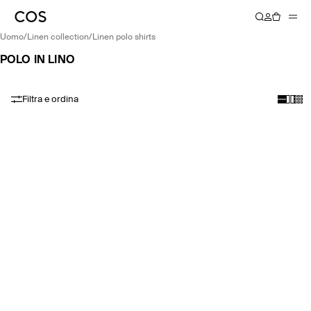
uomo
/
linen collection
/
linen polo shirts
POLO IN LINO
Filtra e ordina