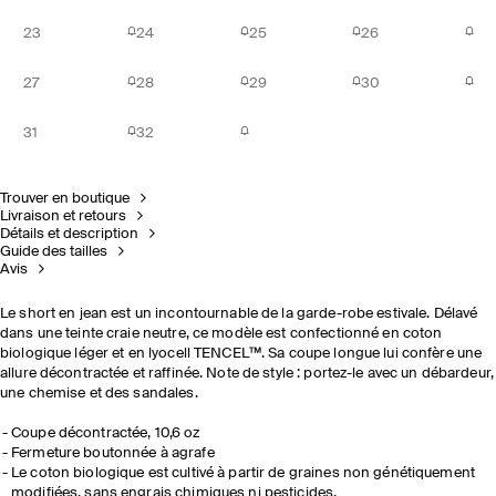
23
24
25
26
27
28
29
30
31
32
Trouver en boutique
Livraison et retours
Détails et description
Guide des tailles
Avis
Le short en jean est un incontournable de la garde-robe estivale. Délavé
dans une teinte craie neutre, ce modèle est confectionné en coton
biologique léger et en lyocell TENCEL™. Sa coupe longue lui confère une
allure décontractée et raffinée. Note de style : portez-le avec un débardeur,
une chemise et des sandales.
Coupe décontractée, 10,6 oz
Fermeture boutonnée à agrafe
Le coton biologique est cultivé à partir de graines non génétiquement
modifiées, sans
engrais
chimiques
ni pesticides.