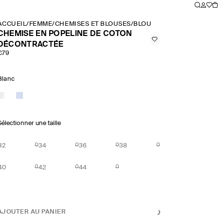
ACCUEIL
/
FEMME
/
CHEMISES ET BLOUSES
/
BLOUSES
/
CHEMISE EN P
CHEMISE EN POPELINE DE COTON
DÉCONTRACTÉE
€79
Blanc
Sélectionner une taille
32
34
36
38
40
42
44
AJOUTER AU PANIER