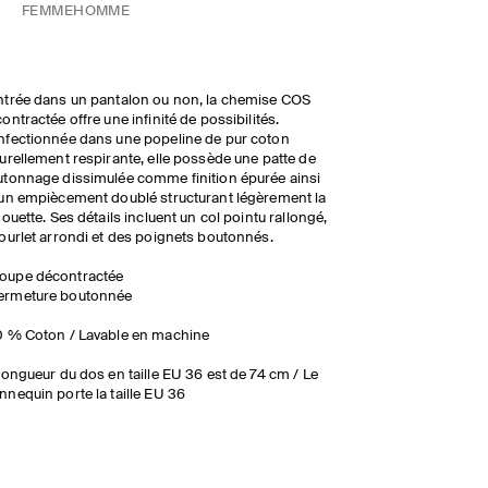
FEMME
HOMME
trée dans un pantalon ou non, la chemise COS
ontractée offre une infinité de possibilités.
fectionnée dans une popeline de pur coton
urellement respirante, elle possède une patte de
tonnage dissimulée comme finition épurée ainsi
un empiècement doublé structurant légèrement la
houette. Ses détails incluent un col pointu rallongé,
ourlet arrondi et des poignets boutonnés.
oupe décontractée
ermeture boutonnée
 % Coton / Lavable en machine
longueur du dos en taille EU 36 est de 74 cm / Le
nequin porte la taille EU 36