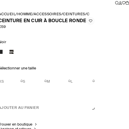
ACCUEIL
/
HOMME
/
ACCESSOIRES
/
CEINTURES
/
CEINTURE EN CUIR 
CEINTURE EN CUIR À BOUCLE RONDE
€59
Noir
Sélectionner une taille
XS
S
M
L
AJOUTER AU PANIER
Trouver en boutique