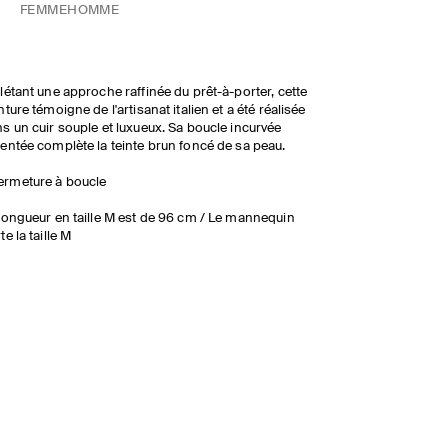
FEMME
HOMME
létant une approche raffinée du prêt-à-porter, cette
nture témoigne de l'artisanat italien et a été réalisée
s un cuir souple et luxueux. Sa boucle incurvée
entée complète la teinte brun foncé de sa peau.
ermeture à boucle
longueur en taille M est de 96 cm / Le mannequin
te la taille M