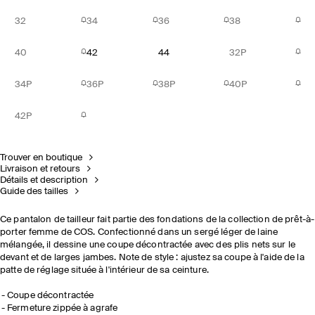
32
34
36
38
40
42
44
32P
34P
36P
38P
40P
42P
Trouver en boutique
Livraison et retours
Détails et description
Guide des tailles
Ce pantalon de tailleur fait partie des fondations de la collection de prêt-à-
porter femme de COS. Confectionné dans un sergé léger de laine
mélangée, il dessine une coupe décontractée avec des plis nets sur le
devant et de larges jambes. Note de style : ajustez sa coupe à l'aide de la
patte de réglage située à l'intérieur de sa ceinture.
Coupe décontractée
Fermeture zippée à agrafe