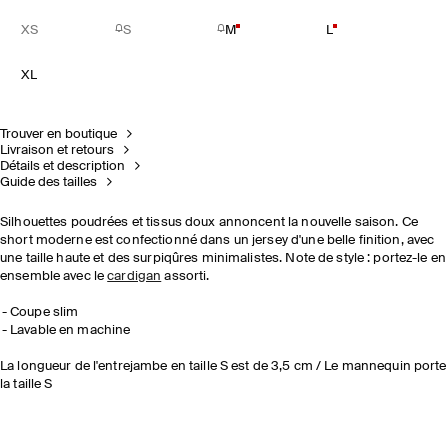
XS
S
M
L
XL
Trouver en boutique
Livraison et retours
Détails et description
Guide des tailles
Silhouettes poudrées et tissus doux annoncent la nouvelle saison. Ce
short moderne est confectionné dans un jersey d'une belle finition, avec
une taille haute et des surpiqûres minimalistes. Note de style : portez-le en
ensemble avec le
cardigan
assorti.
Coupe slim
Lavable en machine
La longueur de l'entrejambe en taille S est de 3,5 cm / Le mannequin porte
la taille S