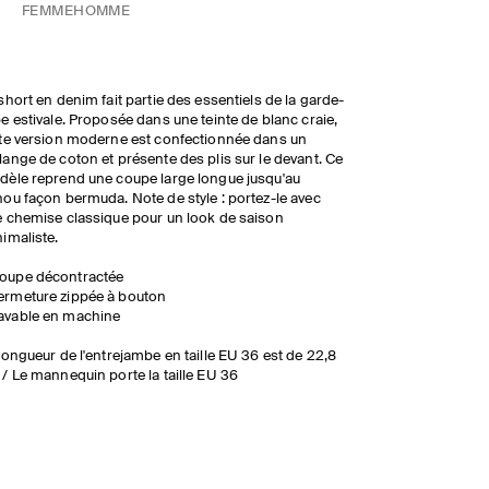
FEMME
HOMME
short en denim fait partie des essentiels de la garde-
e estivale. Proposée dans une teinte de blanc craie,
te version moderne est confectionnée dans un
ange de coton et présente des plis sur le devant. Ce
èle reprend une coupe large longue jusqu'au
ou façon bermuda. Note de style : portez-le avec
 chemise classique pour un look de saison
imaliste.
oupe décontractée
ermeture zippée à bouton
avable en machine
longueur de l'entrejambe en taille EU 36 est de 22,8
/ Le mannequin porte la taille EU 36