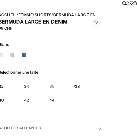
ACCUEIL
/
FEMME
/
SHORTS
/
BERMUDA LARGE EN DENIM
BERMUDA LARGE EN DENIM
99 CHF
Blanc
Sélectionner une taille
32
34
36
38
40
42
44
AJOUTER AU PANIER