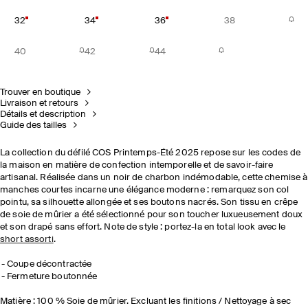
32
34
36
38
40
42
44
Trouver en boutique
Livraison et retours
Détails et description
Guide des tailles
La collection du défilé COS Printemps-Été 2025 repose sur les codes de
la maison en matière de confection intemporelle et de savoir-faire
artisanal. Réalisée dans un noir de charbon indémodable, cette chemise à
manches courtes incarne une élégance moderne : remarquez son col
pointu, sa silhouette allongée et ses boutons nacrés. Son tissu en crêpe
de soie de mûrier a été sélectionné pour son toucher luxueusement doux
et son drapé sans effort. Note de style : portez-la en total look avec le
short assorti
.
Coupe décontractée
Fermeture boutonnée
Matière : 100 % Soie de mûrier. Excluant les finitions / Nettoyage à sec