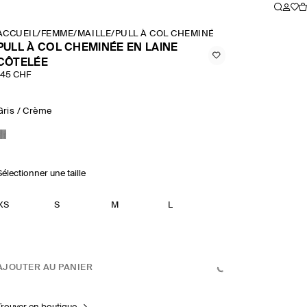
ACCUEIL
/
FEMME
/
MAILLE
/
PULL À COL CHEMINÉE EN LAINE CÔTELÉ
PULL À COL CHEMINÉE EN LAINE
CÔTELÉE
145 CHF
Gris / Crème
Sélectionner une taille
XS
S
M
L
AJOUTER AU PANIER