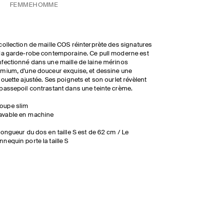
FEMME
HOMME
collection de maille COS réinterprète des signatures
la garde-robe contemporaine. Ce pull moderne est
fectionné dans une maille de laine mérinos
mium, d'une douceur exquise, et dessine une
houette ajustée. Ses poignets et son ourlet révèlent
passepoil contrastant dans une teinte crème.
oupe slim
avable en machine
longueur du dos en taille S est de 62 cm / Le
nequin porte la taille S