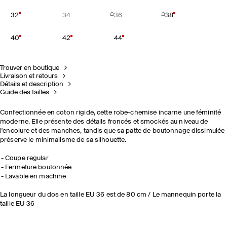
32
34
36
38
40
42
44
Trouver en boutique
Livraison et retours
Détails et description
Guide des tailles
Confectionnée en coton rigide, cette robe-chemise incarne une féminité
moderne. Elle présente des détails froncés et smockés au niveau de
l'encolure et des manches, tandis que sa patte de boutonnage dissimulée
préserve le minimalisme de sa silhouette.
Coupe regular
Fermeture boutonnée
Lavable en machine
La longueur du dos en taille EU 36 est de 80 cm / Le mannequin porte la
taille EU 36