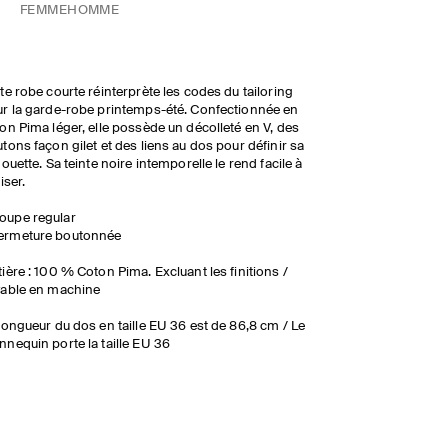
FEMME
HOMME
te robe courte réinterprète les codes du tailoring
r la garde-robe printemps-été. Confectionnée en
on Pima léger, elle possède un décolleté en V, des
tons façon gilet et des liens au dos pour définir sa
houette. Sa teinte noire intemporelle le rend facile à
liser.
oupe regular
ermeture boutonnée
ière : 100 % Coton Pima. Excluant les finitions /
vable en machine
longueur du dos en taille EU 36 est de 86,8 cm / Le
nequin porte la taille EU 36