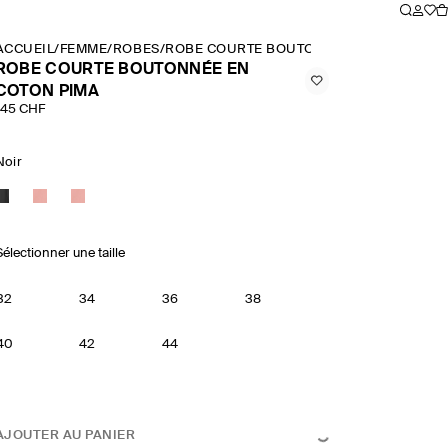
ACCUEIL
/
FEMME
/
ROBES
/
ROBE COURTE BOUTONNÉE EN COTON P
ROBE COURTE BOUTONNÉE EN
COTON PIMA
145 CHF
Noir
Sélectionner une taille
32
34
36
38
40
42
44
AJOUTER AU PANIER