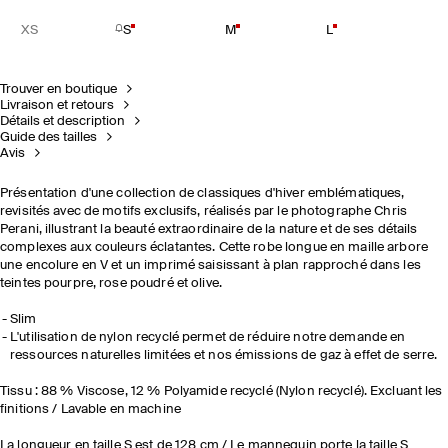
XS
S
M
L
Trouver en boutique
Livraison et retours
Détails et description
Guide des tailles
Avis
Présentation d'une collection de classiques d'hiver emblématiques,
revisités avec de motifs exclusifs, réalisés par le photographe Chris
Perani, illustrant la beauté extraordinaire de la nature et de ses détails
complexes aux couleurs éclatantes. Cette robe longue en maille arbore
une encolure en V et un imprimé saisissant à plan rapproché dans les
teintes pourpre, rose poudré et olive.
Slim
L'utilisation de nylon recyclé permet de réduire notre demande en
ressources naturelles limitées et nos émissions de gaz à effet de serre.
Tissu : 88 % Viscose, 12 % Polyamide recyclé (Nylon recyclé). Excluant les
finitions / Lavable en machine
La longueur en taille S est de 128 cm / Le mannequin porte la taille S