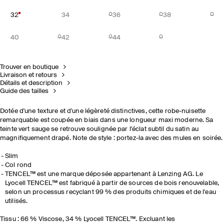
32
34
36
38
40
42
44
Trouver en boutique
Livraison et retours
Détails et description
Guide des tailles
Dotée d'une texture et d'une légèreté distinctives, cette robe-nuisette
remarquable est coupée en biais dans une longueur maxi moderne. Sa
teinte vert sauge se retrouve soulignée par l'éclat subtil du satin au
magnifiquement drapé. Note de style : portez-la avec des mules en soirée.
Slim
Col rond
TENCEL™ est une marque déposée appartenant à Lenzing AG. Le
Lyocell TENCEL™ est fabriqué à partir de sources de bois renouvelable,
selon un processus recyclant 99 % des produits chimiques et de l'eau
utilisés.
Tissu : 66 % Viscose, 34 % Lyocell TENCEL™. Excluant les