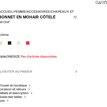
ACCUEIL
/
FEMME
/
ACCESSOIRES
/
CHAPEAUX ET FOULARDS
/
BONNET
BONNET EN MOHAIR CÔTELÉ
69 CHF
Crème
aille
:
ONESIZE
Peu d'articles disponibles
AJOUTER AU PANIER
Trouver en boutique
Livraison et retours
Détails et description
Guide des tailles
Avis