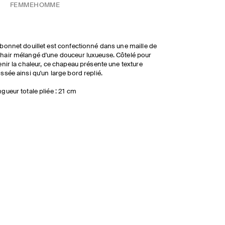
FEMME
HOMME
bonnet douillet est confectionné dans une maille de
air mélangé d'une douceur luxueuse. Côtelé pour
enir la chaleur, ce chapeau présente une texture
ssée ainsi qu'un large bord replié.
gueur totale pliée : 21 cm